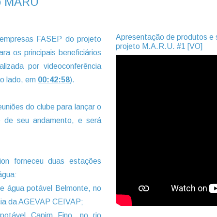
to MARU
Apresentação de produtos e s
 empresas FASEP do projeto
projeto M.A.R.U. #1 [VO]
os principais beneficiários
izada por videoconferência
 ao lado, em
00:42:58
).
uniões do clube para lançar o
e de seu andamento, e será
ion forneceu duas estações
água:
e água potável Belmonte, no
bacia da AGEVAP CEIVAP;
otável Capim Fino, no rio