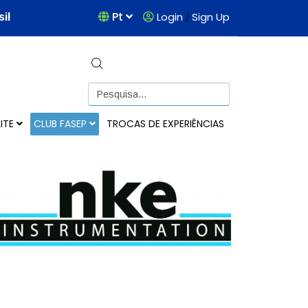
Pt
Login
Sign Up
il
/
ITE
CLUB FASEP
TROCAS DE EXPERIÊNCIAS