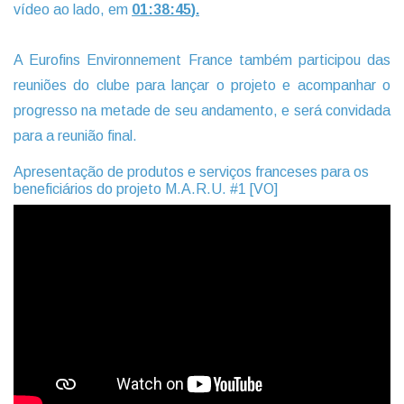
vídeo ao lado, em
01:38:45
).
A Eurofins Environnement France também participou das
reuniões do clube para lançar o projeto e acompanhar o
progresso na metade de seu andamento, e será convidada
para a reunião final.
Apresentação de produtos e serviços franceses para os
beneficiários do projeto M.A.R.U. #1 [VO]